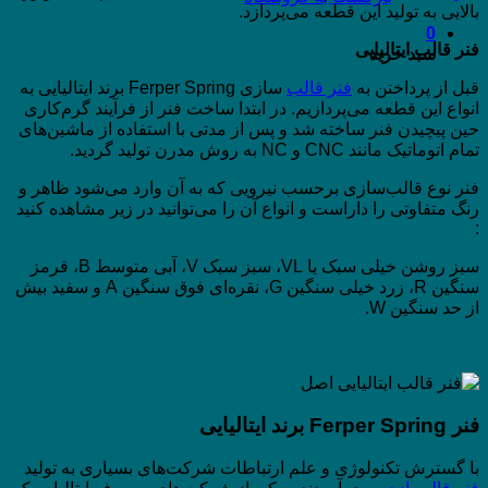
بالایی به تولید این قطعه می‌پردازد.
0
فنر قالب ایتالیایی
سبد خرید
قبل از پرداختن به
فنر قالب
سازی Ferper Spring برند ایتالیایی به
انواع این قطعه می‌پردازیم. در ابتدا ساخت فنر از فرآیند گرم‌کاری
حین پیچیدن فنر ساخته شد و پس از مدتی با استفاده از ماشین‌های
تمام اتوماتیک مانند CNC و NC به روش مدرن تولید گردید.
فنر نوع قالب‌سازی برحسب نیرویی که به آن وارد می‌شود ظاهر و
رنگ متفاوتی را داراست و انواع آن را می‌توانید در زیر مشاهده کنید
:
سبز روشن خیلی سبک یا VL، سبز سبک V، آبی متوسط B، قرمز
سنگین R، زرد خیلی سنگین G، نقره‌ای فوق سنگین A و سفید بیش
از حد سنگین W.
فنر
Ferper Spring
برند ایتالیایی
با گسترش تکنولوژی و علم ارتباطات شرکت‌های بسیاری به تولید