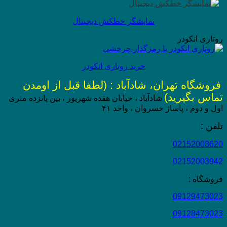
نمایشگر خطکش دیجیتال
روتاری انکودر
خرید روتاری انکودر
فروشگاه تهران، شادآباد : (لطفا قبل از اومدن
تماس بگیرید)
شادآباد ، خیابان هفده شهریور ، بین پانزده متری
اول و دوم ، پاساژ خسروان ، واحد ۴۱
تلفن :
02152003620
02152003942
فروشگاه :
09129473023
09128473023