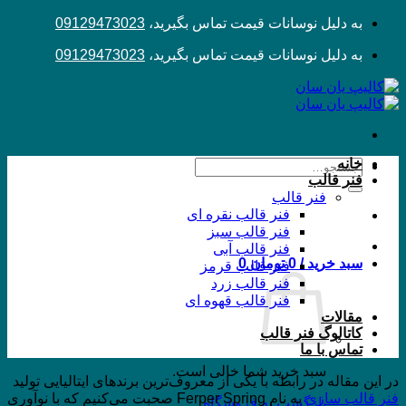
Skip
به دلیل نوسانات قیمت تماس بگیرید،
09129473023
to
content
به دلیل نوسانات قیمت تماس بگیرید،
09129473023
خانه
جستجو
فنر قالب
برای:
فنر قالب
فنر قالب نقره ای
فنر قالب سبز
فنر قالب آبی
سبد خرید /
0
تومان
0
فنر قالب قرمز
فنر قالب زرد
فنر قالب قهوه ای
مقالات
کاتالوگ فنر قالب
تماس با ما
سبد خرید شما خالی است.
در این مقاله در رابطه با یکی از معروف‌ترین برندهای ایتالیایی تولید
فنر قالب سازی
به نام Ferper Spring صحبت می‌کنیم که با نوآوری
بازگشت به فروشگاه