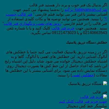
اگر بدنبال یک فنر خوب و برند دار هستید فنر قالب
شرکتkalipyansan ترکیه
را به‌شما پیشنهاد می کنیم. جهت
آشنایی بیشتر با این فنر می توانید فیلم فارسی ”
فنر قالب چیست
؟”
را ببینید. همچنین می توانید توصیه ها و نکات کلیدی استفاده از
فنر قالب را در فیلم فارسی “
روش های نصب و نگهداری فنر قالب
”
ببینید . همچنین جهت
خرید فنر قالب
کلیک کنید و یا با شماره تلفن
02140663543 و یا 09121473023 تماس بگیرید.
خطکش دستگاه تزریق پلاستیک
اگر در زمینه تزریق پلاستیک فعالیت می کنید حتما با خطکش های
آنالوگ آشنایی دارید. این خطکش های اهمی یا آنالوگ، گاها و به
اشتباه خطکش دیجیتال خوانده می شود. شاید دلیل این اشتباه رایج
این باشد که اعداد حاصل از این خط کش ها بصورت دیجیتال روی
دستگاه نمایش داده می شود. برای آشنایی بیشتر با این خطکش ها
مقالات (
خطکش اهمی
) را ببینید.
فنر قالب
جهت خرید فنر قالب کلیک کنید
نمایشگر خط کش دیجیتال