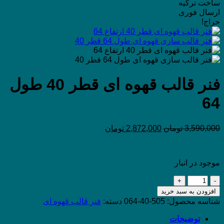
ساخت ترکیه
ارسال فوری
حراج!
فنر قالب قهوه ای قطر 40 طول
64
3,590,000
تومان
2,872,000
تومان
موجود در انبار
فنر
قالب
افزودن به سبد خرید
قهوه
شناسه محصول:
505-40-064
دسته:
فنر قالب قهوه ای
ای
قطر
توضیحات