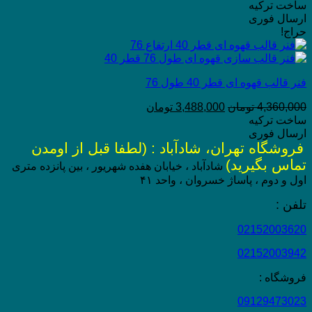
ساخت ترکیه
ارسال فوری
حراج!
فنر قالب قهوه ای قطر 40 طول 76
4,360,000
تومان
3,488,000
تومان
ساخت ترکیه
ارسال فوری
فروشگاه تهران، شادآباد : (لطفا قبل از اومدن
تماس بگیرید)
شادآباد ، خیابان هفده شهریور ، بین پانزده متری
اول و دوم ، پاساژ خسروان ، واحد ۴۱
تلفن :
02152003620
02152003942
فروشگاه :
09129473023