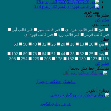
0
سبد خرید
فیلتر های فعال
فیلتر کن
دسته بندی
هیچ
فنر قالب نقره ای
فنر قالب سبز
فنر قالب آبی
فنر قالب قرمز
فنر قالب زرد
فنر قالب قهوه ای
قطر
هیچ
10
13
16
20
25
32
40
50
63
طول
هیچ
25
32
38
44
51
64
76
89
102
305
254
229
203
178
152
139
127
115
فیلتر کن
نمایشگر خط کش دیجیتال
نمایشگر خطکش دیجیتال
روتاری انکودر
خرید روتاری انکودر