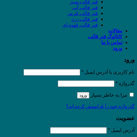
فنر قالب سبز
فنر قالب آبی
فنر قالب قرمز
فنر قالب زرد
فنر قالب قهوه ای
مقالات
کاتالوگ فنر قالب
تماس با ما
ورود
ورود
نام کاربری یا آدرس ایمیل
*
گذرواژه
*
مرا به خاطر بسپار
ورود
گذرواژه خود را فراموش کرده اید؟
عضویت
آدرس ایمیل
*